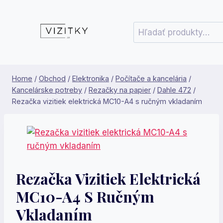
Skip
to
Hľadať:
content
Home
/
Obchod
/
Elektronika
/
Počítače a kancelária
/
Kancelárske potreby
/
Rezačky na papier
/
Dahle 472
/
Rezačka vizitiek elektrická MC10-A4 s ručným vkladaním
Rezačka Vizitiek Elektrická
MC10-A4 S Ručným
Vkladaním