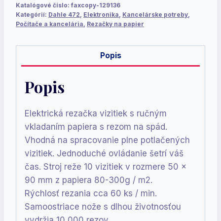
Katalógové číslo:
faxcopy-129136
Kategórií:
Dahle 472
,
Elektronika
,
Kancelárske potreby
,
Počítače a kancelária
,
Rezačky na papier
Popis
Popis
Elektrická rezačka vizitiek s ručným
vkladaním papiera s rezom na spád.
Vhodná na spracovanie plne potlačených
vizitiek. Jednoduché ovládanie šetrí váš
čas. Stroj reže 10 vizitiek v rozmere 50 x
90 mm z papiera 80-300g / m2.
Rýchlosť rezania cca 60 ks / min.
Samoostriace nože s dlhou životnosťou
vydržia 10 000 rezov.