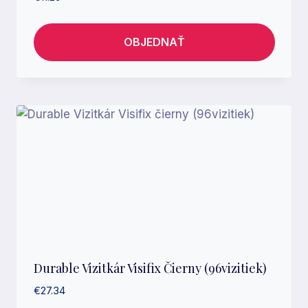
OBJEDNAŤ
Durable Vizitkár Visifix Čierny (96vizitiek)
€
27.34