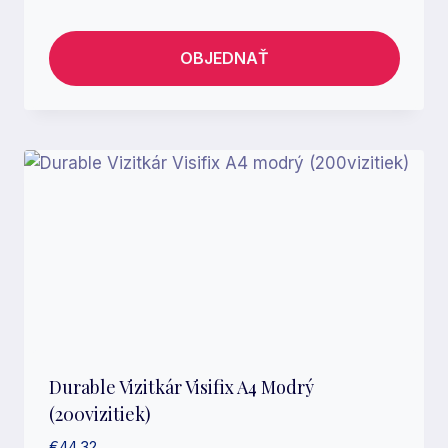
OBJEDNAŤ
Durable Vizitkár Visifix A4 Modrý
(200vizitiek)
€
44.32