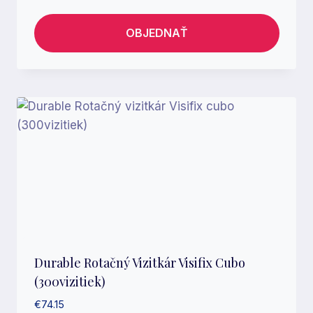
OBJEDNAŤ
Durable Rotačný Vizitkár Visifix Cubo
(300vizitiek)
€
74.15