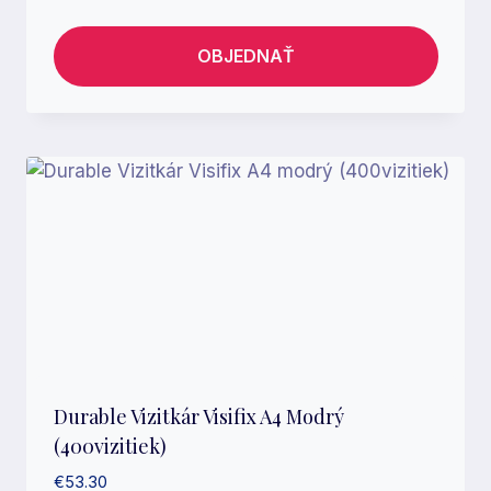
OBJEDNAŤ
Durable Vizitkár Visifix A4 Modrý
(400vizitiek)
€
53.30