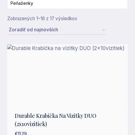
Peňaženky
Zoradené
Zobrazených 1–16 z 17 výsledkov
podľa
najnovších
Durable Krabička Na Vizitky DUO
(2x10vizitiek)
€
11.29