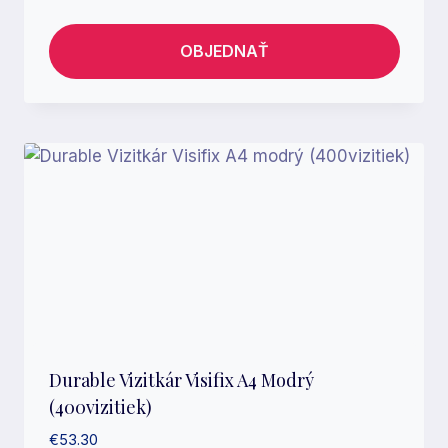
OBJEDNAŤ
Durable Vizitkár Visifix A4 Modrý
(400vizitiek)
€
53.30