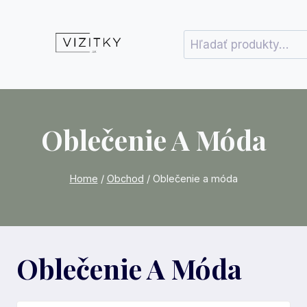
Skip
to
Hľadať:
content
Oblečenie A Móda
Home
/
Obchod
/
Oblečenie a móda
Oblečenie A Móda