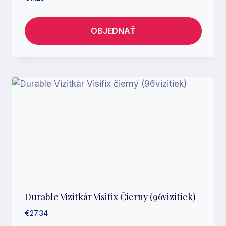
OBJEDNAŤ
Durable Vizitkár Visifix Čierny (96vizitiek)
€
27.34