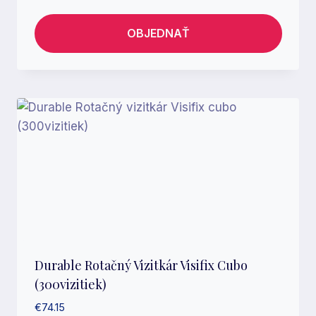
OBJEDNAŤ
Durable Rotačný Vizitkár Visifix Cubo
(300vizitiek)
€
74.15