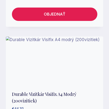
OBJEDNAŤ
Durable Vizitkár Visifix A4 Modrý
(200vizitiek)
€
44.32