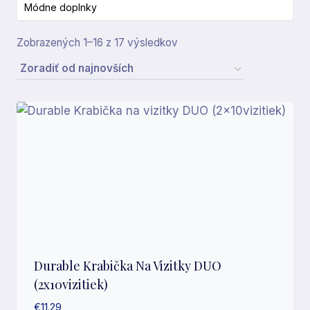
Módne doplnky
Zoradené
Zobrazených 1–16 z 17 výsledkov
podľa
najnovších
Durable Krabička Na Vizitky DUO
(2x10vizitiek)
€
11.29