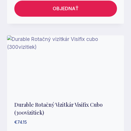
OBJEDNAŤ
Durable Rotačný Vizitkár Visifix Cubo
(300vizitiek)
€
74.15