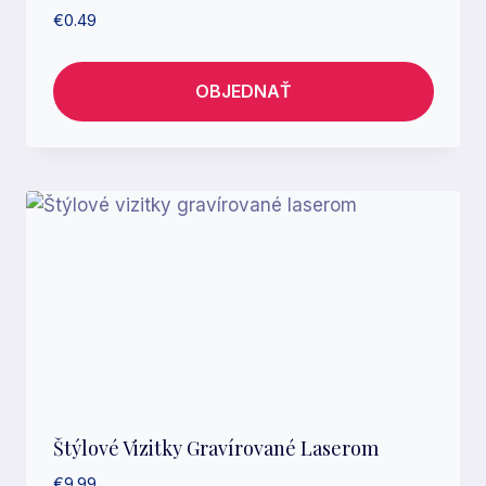
€
0.49
OBJEDNAŤ
Štýlové Vizitky Gravírované Laserom
€
9.99