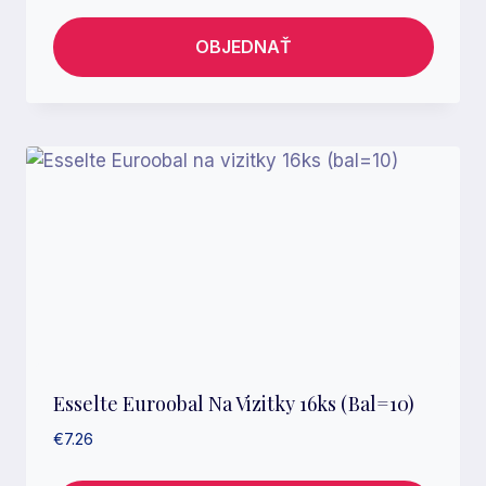
OBJEDNAŤ
Esselte Euroobal Na Vizitky 16ks (bal=10)
€
7.26