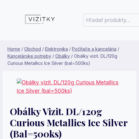
Skip
to
Hľadať:
content
Home
/
Obchod
/
Elektronika
/
Počítače a kancelária
/
Kancelárske potreby
/
Obálky
/
Obálky vizit. DL/120g
Curious Metallics Ice Silver (bal=500ks)
Obálky Vizit. DL/120g
Curious Metallics Ice Silver
(bal=500ks)