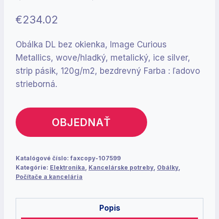
€
234.02
Obálka DL bez okienka, Image Curious
Metallics, wove/hladký, metalický, ice silver,
strip pásik, 120g/m2, bezdrevný Farba : ľadovo
strieborná.
OBJEDNAŤ
Katalógové číslo:
faxcopy-107599
Kategórie:
Elektronika
,
Kancelárske potreby
,
Obálky
,
Počítače a kancelária
Popis