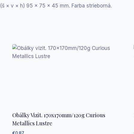
 (š × v × h) 95 × 75 × 45 mm. Farba strieborná.
Obálky Vizit. 170x170mm/120g Curious
Metallics Lustre
€
0.87