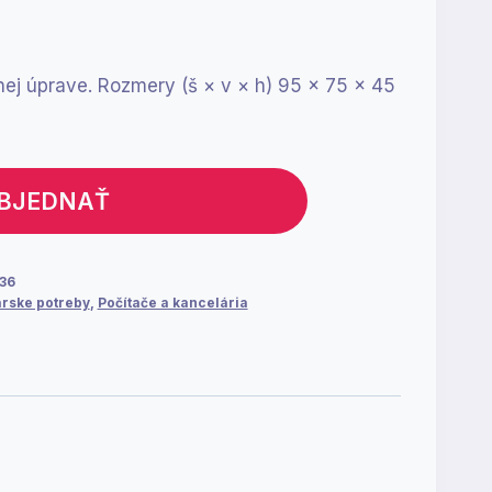
enej úprave. Rozmery (š × v × h) 95 × 75 × 45
BJEDNAŤ
36
rske potreby
,
Počítače a kancelária