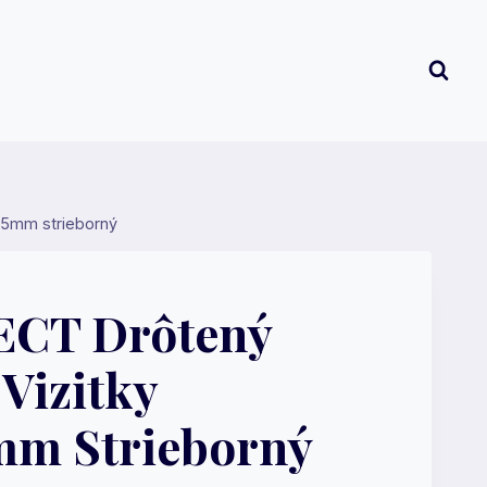
45mm strieborný
CT Drôtený
 Vizitky
mm Strieborný