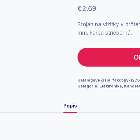
€
2.69
Stojan na vizitky v drôt
mm. Farba strieborná.
O
Katalógové číslo:
faxcopy-1276
Kategórie:
Elektronika
,
Kancelá
Popis